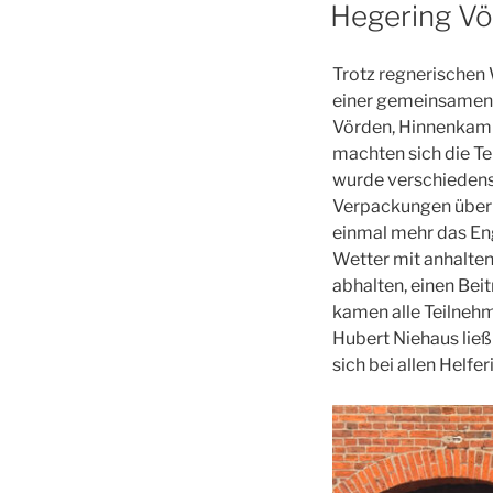
AM
Hegering Vö
Trotz regnerischen 
einer gemeinsamen 
Vörden, Hinnenkamp
machten sich die T
wurde verschiedenst
Verpackungen über F
einmal mehr das En
Wetter mit anhalten
abhalten, einen Bei
kamen alle Teilneh
Hubert Niehaus lie
sich bei allen Helf