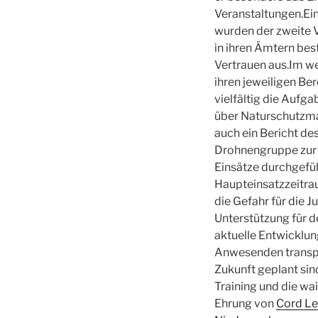
Veranstaltungen.Ei
wurden der zweite 
in ihren Ämtern bes
Vertrauen aus.Im w
ihren jeweiligen Be
vielfältig die Aufg
über Naturschutzma
auch ein Bericht de
Drohnengruppe zur 
Einsätze durchgefüh
Haupteinsatzzeitra
die Gefahr für die J
Unterstützung für d
aktuelle Entwicklu
Anwesenden transpa
Zukunft geplant sin
Training und die w
Ehrung von
Cord Le