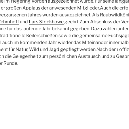
e im Hegering Vörden ausgezeichnet wurde. Für seine langjäh
 er großen Applaus der anwesenden Mitglieder.Auch die erfo
vergangenen Jahres wurden ausgezeichnet. Als Raubwildkö
Wehmhoff
und
Lars Stockhowe
geehrt.Zum Abschluss der V
ne für das laufende Jahr bekannt gegeben. Dazu zählen unte
raditionelle Keilerschießen sowie die gemeinsame Fuchsjagd
ll auch im kommenden Jahr wieder das Miteinander innerhalb
t für Natur, Wild und Jagd gepflegt werden.Nach dem offizie
och die Gelegenheit zum persönlichen Austausch und zu Gespr
r Runde.