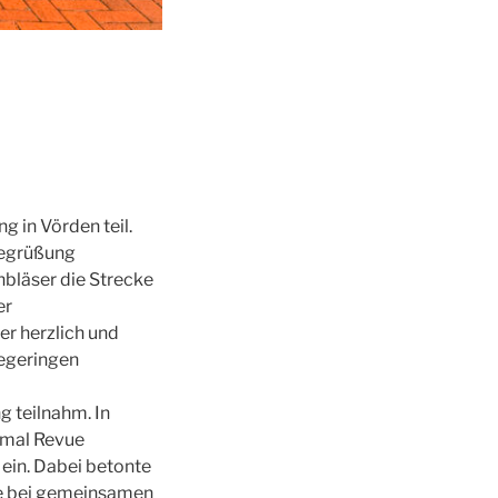
 in Vörden teil.
Begrüßung
nbläser die Strecke
er
r herzlich und
Hegeringen
g teilnahm. In
nmal Revue
ein. Dabei betonte
ie bei gemeinsamen