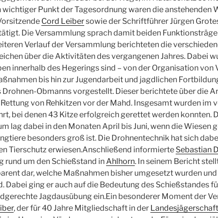
n wichtiger Punkt der Tagesordnung waren die anstehenden 
Vorsitzende
Cord Leiber
sowie der Schriftführer Jürgen Grot
tätigt. Die Versammlung sprach damit beiden Funktionsträger
eiteren Verlauf der Versammlung berichteten die verschieden
reichen über die Aktivitäten des vergangenen Jahres. Dabei wu
aben innerhalb des Hegerings sind – von der Organisation von
ßnahmen bis hin zur Jugendarbeit und jagdlichen Fortbildu
s Drohnen-Obmanns vorgestellt. Dieser berichtete über die Ar
Rettung von Rehkitzen vor der Mahd. Insgesamt wurden im v
rt, bei denen 43 Kitze erfolgreich gerettet werden konnten. 
um lag dabei in den Monaten April bis Juni, wenn die Wiesen
ungtiere besonders groß ist. Die Drohnentechnik hat sich dabe
en Tierschutz erwiesen.Anschließend informierte
Sebastian 
ng rund um den Schießstand in
Ahlhorn
. In seinem Bericht stell
rent dar, welche Maßnahmen bisher umgesetzt wurden und w
d. Dabei ging er auch auf die Bedeutung des Schießstandes fü
aidgerechte Jagdausübung ein.Ein besonderer Moment der V
iber
, der für 40 Jahre Mitgliedschaft in der
Landesjägerschaf