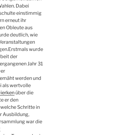
Wahlen. Dabei
eschulte einstimmig
n erneut ihr
en Obleute aus
rde deutlich, wie
 Veranstaltungen
ngen.Erstmals wurde
beit der
ergangenen Jahr 31
Der
 gemäht werden und
i als wertvolle
Dierken
über die
te er den
elche Schritte in
r Ausbildung,
ersammlung war die
t