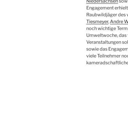
Niedersachsen
sowi
Engagement erhielt
Raubwildjäger des 
Tiesmeyer
,
Andre 
noch wichtige Termi
Umweltwoche, das t
Veranstaltungen so
sowie das Engagemen
viele Teilnehmer n
kameradschaftliche