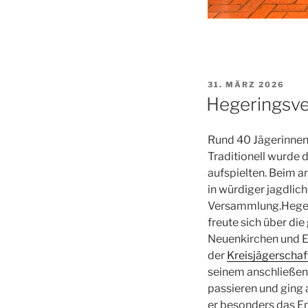
VERÖFFENTLICHT
31. MÄRZ 2026
AM
Hegeringsv
Rund 40 Jägerinnen
Traditionell wurde
aufspielten. Beim a
in würdiger jagdlich
Versammlung.Heger
freute sich über di
Neuenkirchen und E
der
Kreisjägerschaf
seinem anschließen
passieren und ging 
er besonders das E