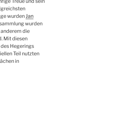
rige Treue und sein
lgreichsten
nige wurden
Jan
ersammlung wurden
r anderem die
. Mit diesen
 des Hegerings
llen Teil nutzten
ächen in