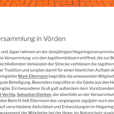
ersammlung in Vörden
 und Jäger nahmen an der diesjährigen Hegeringsversammlung
 die Versammlung von den Jagdhornbläsern eröffnet, die zur 
nschließenden Verkünden der Strecke verbliesen die Jagdhor
er Tradition und sorgten damit für einen feierlichen Auftakt d
ingleiter
Mark Ellermann
begrüßte die anwesenden Mitgliede
e gute Beteiligung. Besonders begrüßte er die Gäste aus den 
ngter. Ein besonderer Gruß galt außerdem dem Vorsitzenden
t Vechta
,
Sebastian Dierken
, der ebenfalls an der Versammlun
den Bericht ließ Ellermann das vergangene Jagdjahr noch ei
auf verschiedene Aktivitäten und Entwicklungen im Hegering 
ngagement der Mitglieder bei der Hege, im Naturschutz sow