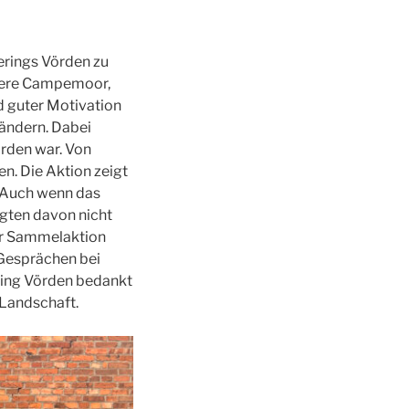
erings Vörden zu
viere Campemoor,
 guter Motivation
ändern. Dabei
orden war. Von
n. Die Aktion zeigt
 Auch wenn das
igten davon nicht
der Sammelaktion
Gesprächen bei
ring Vörden bedankt
 Landschaft.