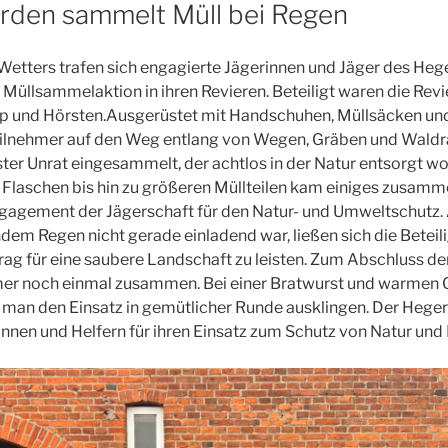
rden sammelt Müll bei Regen
Wetters trafen sich engagierte Jägerinnen und Jäger des Heg
Müllsammelaktion in ihren Revieren. Beteiligt waren die Re
 und Hörsten.Ausgerüstet mit Handschuhen, Müllsäcken und
eilnehmer auf den Weg entlang von Wegen, Gräben und Waldr
er Unrat eingesammelt, der achtlos in der Natur entsorgt w
laschen bis hin zu größeren Müllteilen kam einiges zusamme
gagement der Jägerschaft für den Natur- und Umweltschutz.
dem Regen nicht gerade einladend war, ließen sich die Beteil
trag für eine saubere Landschaft zu leisten. Zum Abschluss 
mer noch einmal zusammen. Bei einer Bratwurst und warmen 
ß man den Einsatz in gemütlicher Runde ausklingen. Der Hege
erinnen und Helfern für ihren Einsatz zum Schutz von Natur und