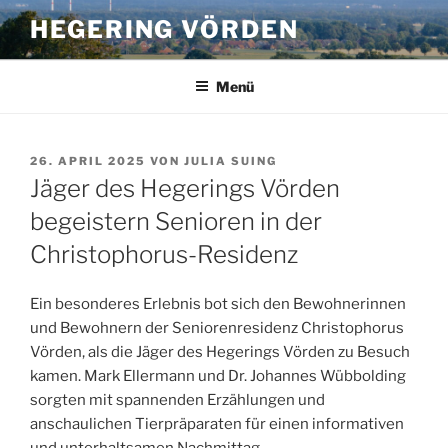
Zum
HEGERING VÖRDEN
Inhalt
springen
Menü
VERÖFFENTLICHT
26. APRIL 2025
VON
JULIA SUING
AM
Jäger des Hegerings Vörden
begeistern Senioren in der
Christophorus-Residenz
Ein besonderes Erlebnis bot sich den Bewohnerinnen
und Bewohnern der Seniorenresidenz Christophorus
Vörden, als die Jäger des Hegerings Vörden zu Besuch
kamen. Mark Ellermann und Dr. Johannes Wübbolding
sorgten mit spannenden Erzählungen und
anschaulichen Tierpräparaten für einen informativen