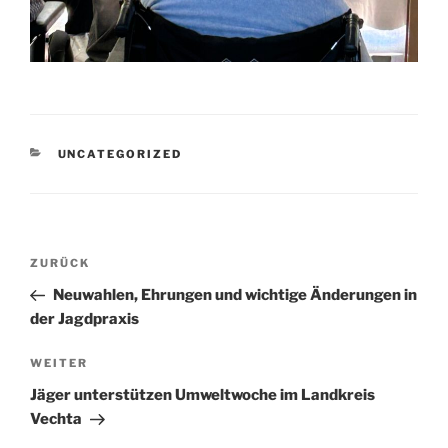
KATEGORIEN
UNCATEGORIZED
Beitragsnavigation
Vorheriger
ZURÜCK
Beitrag
Neuwahlen, Ehrungen und wichtige Änderungen in
der Jagdpraxis
Nächster
WEITER
Beitrag
Jäger unterstützen Umweltwoche im Landkreis
Vechta